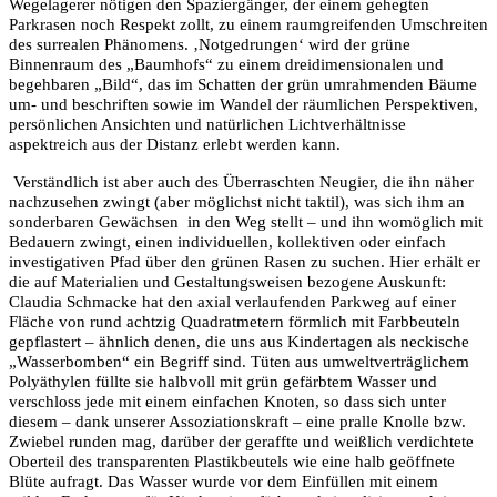
Wegelagerer n
ö
tigen den Spazierg
ä
nger, der einem gehegten
Parkrasen noch Respekt zollt, zu einem raumgreifenden Umschreiten
des surrealen Ph
ä
nomens. ‚Notgedrungen‘ wird der gr
ü
ne
Binnenraum des
„
Baumhofs“ zu einem dreidimensionalen und
begehbaren
„
Bild“, das im Schatten der gr
ü
n umrahmenden B
ä
ume
um- und beschriften sowie im Wandel der r
ä
umlichen Perspektiven,
pers
ö
nlichen Ansichten und nat
ü
rlichen Lichtverh
ä
ltnisse
aspektreich aus der Distanz erlebt werden kann.
Verst
ä
ndlich ist aber auch des
Ü
berraschten Neugier, die ihn n
ä
her
nachzusehen zwingt (aber m
ö
glichst nicht taktil), was sich ihm an
sonderbaren Gew
ä
chsen
in den Weg stellt – und ihn wom
ö
glich mit
Bedauern zwingt, einen individuellen, kollektiven oder einfach
investigativen Pfad
ü
ber den gr
ü
nen Rasen zu suchen. Hier erh
ä
lt er
die auf Materialien und Gestaltungsweisen bezogene Auskunft:
Claudia Schmacke hat den axial verlaufenden Parkweg auf einer
Fl
ä
che von rund achtzig Quadratmetern f
ö
rmlich mit Farbbeuteln
gepflastert –
ä
hnlich denen, die uns aus Kindertagen als neckische
„
Wasserbomben“ ein Begriff sind. T
ü
ten aus umweltvertr
ä
glichem
Poly
ä
thylen f
ü
llte sie halbvoll mit gr
ü
n gef
ä
rbtem Wasser und
verschloss jede mit einem einfachen Knoten, so dass sich unter
diesem – dank unserer Assoziationskraft – eine pralle Knolle bzw.
Zwiebel runden mag, dar
ü
ber der geraffte und wei
ß
lich verdichtete
Oberteil des transparenten Plastikbeutels wie eine halb ge
ö
ffnete
Bl
ü
te aufragt. Das Wasser wurde vor dem Einf
ü
llen mit einem