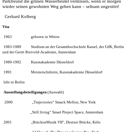
Parkfreund die gr
ü
nen Wasserbeutel vermissen, wenn er morgen
wieder seinen gewohnten Weg gehen kann – seltsam ungest
ö
rt!
Gerhard Kolberg
Vita
1963
—————
geboren in Witten
1983-1989
——–
Studium an der Gesamthochschule Kassel, der UdK, Berlin
und der
Gerrit Rietveld-Academie, Amsterdam
1989-1992
——–
Kunstakademie D
ü
sseldorf
1991
—————
Meistersch
ü
lerin, Kunstakademie D
ü
sseldorf
lebt in Berlin
Ausstellungsbeteiligungen
(Auswahl)
2000
—————
„
Trajectories“ Smack Mellon, New York
———————
„
Still living“ Smart Project Space, Amsterdam
2001
—————
„
Br
ü
ckenMusik
VII“,
Deutzer Br
ü
cke, K
ö
ln