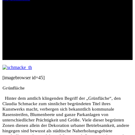
[imagebrowser id=45]
Gr
ü
nfl
ä
che
Hinter dem amtlich klingenden Begriff der
„
Gr
ü
nfl
ä
che“, den
Claudia Schmacke zum sinnlicher begr
ü
ndeten Titel ihres
Kunstwerks macht, verbergen sich bekanntlich kommunale
Rasenstreifen, Blumenbeete und ganze Parkanlagen von
unterschiedlicher Pr
ä
chtigkeit und Gr
öß
e. Viele dieser begr
ü
nten
Zonen dienen allein der Dekoration urbaner Betriebsamkeit, andere
hingegen sind bewusst als st
ä
dtische Naherholungsgebiete