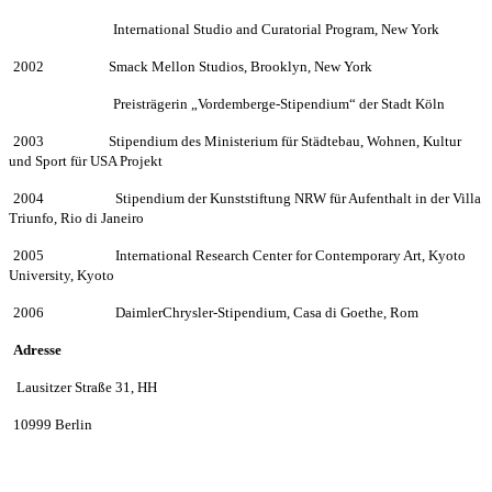
———————
International Studio and Curatorial Program, New York
2002
————–
Smack Mellon Studios, Brooklyn, New York
———————
Preistr
ä
gerin
„
Vordemberge-Stipendium“ der Stadt K
ö
ln
2003
————–
Stipendium des Ministerium f
ü
r St
ä
dtebau, Wohnen, Kultur
und Sport
f
ü
r USA Projekt
2004
—————
Stipendium der Kunststiftung NRW f
ü
r Aufenthalt in der Villa
Triunfo,
Rio di Janeiro
2005
—————
International Research Center for Contemporary Art, Kyoto
University, Kyoto
2006
—————
DaimlerChrysler-Stipendium, Casa di Goethe, Rom
Adresse
Lausitzer Straße 31, HH
10999 Berlin