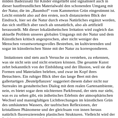
milden Badezusatz f
ü
r Kinder eingef
ä
rbt und signalisiert auch in
dieser hautfreundlichen Materialwahl den schonenden Umgang mit
der Natur, die im
„
Baumhof“ vom Kammerton Gr
ü
n eingestimmt ist.
Leicht entsteht also auf den ersten, noch distanzierten Blick der
Eindruck, hier sei die Natur durch etwas Nat
ü
rliches erg
ä
nzt worden,
das sich stofflich aber rasch als unnat
ü
rlich, also als artifiziell
herausstellt. Mit dieser lokal
ä
sthetischen Irritation wird zugleich das
aktuelle Problem unseres globalen Umgangs mit der Natur und dem
K
ü
nstlichen kritisch angesprochen, aber nicht weniger des
Menschen verantwortungsvolles Bestreben, im kultivierenden und
sogar im k
ü
nstle­rischen Sinne mit der Natur zu korrespondieren.
Imitationen sind stets auch Versuche
zu
verstehen, zu erkennen,
was sie nicht sein und nicht ersetzen k
ö
nnen. Die gesamte Kunst
zehrt bekanntlich von der Einbildung und der Illusion, weil sie die
Formen und Materialien beleben, und zwar im Kopf ihres
Betrachters. Ein ruhiger Blick
ü
ber das lange Beet mit den
gallertartigen ‚Beutelpflanzen‘ suggeriert diesem daher nicht nur
Surreales im gestalterischen Dialog mit dem realen Gartenambiente,
nein, es bietet sogar dem n
ü
chternen Parkfreund, der stets nur sieht,
was es zu sehen gibt, ein
ä
sthetisches Erlebnis der atmosph
ä
rischen
Wechsel und mannigfaltigen Lichtbrechungen im k
ü
nstlichen Gr
ü
n
des umh
ä
uteten Wassers, der taufrischen Reflexionen, der
kristallinen Ph
ä
nomene und der gleichsam von innen heraus
nat
ü
rlich fluoreszierenden plastischen Strukturen. Vielleicht wird der