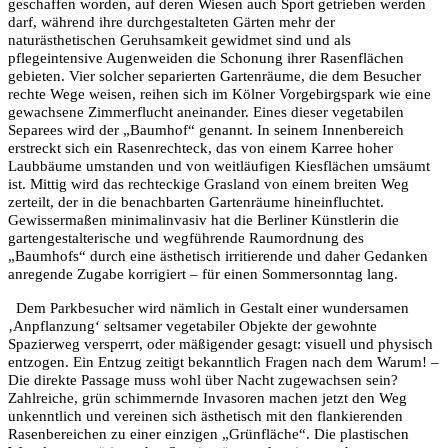
geschaffen worden, auf deren Wiesen auch Sport getrieben werden
darf, w
ä
hrend ihre durchgestalteten G
ä
rten mehr der
natur
ä
sthetischen Geruhsamkeit gewidmet sind und als
pflegeintensive Augenweiden die Schonung ihrer Rasenfl
ä
chen
gebieten. Vier solcher separierten Gartenr
ä
ume, die dem Besucher
rechte Wege weisen, reihen sich im K
ö
lner Vorgebirgspark wie eine
gewachsene Zimmerflucht aneinander. Eines dieser vegetabilen
Separees wird der
„
Baumhof“ genannt. In seinem Innenbereich
erstreckt sich ein Rasenrechteck, das von einem Karree hoher
Laubb
ä
ume umstanden und von weitl
ä
ufigen Kiesfl
ä
chen ums
ä
umt
ist. Mittig wird das rechteckige Grasland von einem breiten Weg
zerteilt, der in die benachbarten Gartenr
ä
ume hineinfluchtet.
Gewisserma
ß
en minimalinvasiv hat die Berliner K
ü
nstlerin die
gartengestalterische und weg­f
ü
hrende Raumordnung des
„
Baumhofs“ durch eine
ä
sthetisch irritierende und daher Gedanken
anregende Zugabe korrigiert – f
ü
r einen Sommersonntag lang.
Dem Parkbesucher wird n
ä
mlich in Gestalt einer wundersamen
‚Anpflanzung‘ seltsamer vegetabiler Objekte der gewohnte
Spazierweg versperrt, oder m
äß
igender gesagt: visuell und physisch
entzogen. Ein Entzug zeitigt bekanntlich Fragen nach dem Warum! –
Die direkte Passage muss wohl
ü
ber Nacht zugewachsen sein?
Zahlreiche, gr
ü
n schimmernde Invasoren machen jetzt den Weg
unkenntlich und vereinen sich
ä
sthetisch mit den flankierenden
Rasenbereichen zu einer einzigen
„
Gr
ü
nfl
ä
che“. Die plastischen