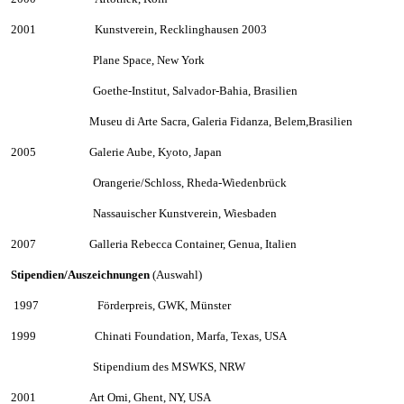
2001
—————
Kunstverein, Recklinghausen 2003
———————
Plane Space, New York
———————
Goethe-Institut, Salvador-Bahia, Brasilien
———————
Museu di Arte Sacra, Galeria Fidanza, Belem,Brasilien
2005
————–
Galerie Aube, Kyoto, Japan
———————
Orangerie/Schloss, Rheda-Wiedenbr
ü
ck
———————
Nassauischer Kunstverein, Wiesbaden
2007
————–
Galleria Rebecca Container, Genua, Italien
Stipendien/Auszeichnungen
(Auswahl)
1997
—————
F
ö
rderpreis, GWK, M
ü
nster
1999
—————
Chinati Foundation, Marfa, Texas, USA
———————
Stipendium des MSWKS, NRW
2001
————–
Art Omi, Ghent, NY, USA