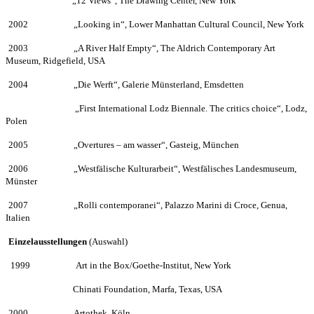
———————
„
12 Views“, The Drawing Center, New York
2002
—————
„
Looking in“, Lower Manhattan Cultural Council, New York
2003
—————
„
A River Half Empty“, The Aldrich Contemporary Art
Museum, Ridgefield, USA
2004
—————
„
Die Werft“, Galerie M
ü
nsterland, Emsdetten
———————-
„
First International Lodz Biennale.
The critics choice“, Lodz,
Polen
2005
—————
„
Overtures – am wasser“, Gasteig, M
ü
nchen
2006
—————
„
Westf
ä
lische Kulturarbeit“, Westf
ä
lisches Landesmuseum,
M
ü
nster
2007
—————
„
Rolli contemporanei“, Palazzo Marini di Croce, Genua,
Italien
Einzelausstellungen
(Auswahl)
1999
—————
Art in the Box/Goethe-Institut, New York
—————– —-
Chinati Foundation, Marfa, Texas, USA
2000
—————
Artothek, K
ö
ln