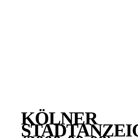
KÖLNER
STADTANZE