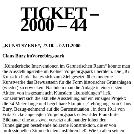
TICKET –
2000 – 44
„KUNSTSZENE“, 27.10. – 02.11.2000
Claus Bury imVorgebirgspark
„Künstlerische Interventionen im Gärtnerischen Raum“ könnte man
die Ausstellungsreihe im Kölner Vorgebirgspark übertiteln. Die „IG
Kunst im Park“ hat es sich zum Ziel gesetzt, über moderne
Kunstwerke das Bewusstsein für die Form historischer Grünanlagen
(wieder) zu erwecken. Nachdem man die Anlage in einer ersten
Aktion von insgesamt acht Künstlern „kunstdüngen“ ließ,
konzentriert sich die aktuelle Ausstellung auf ein einziges Projekt:
die 34 Meter lange und begehbare Skulptur „Gehörgang“ von Claus
Bury. Bezug-nehmend auf die Gartensituation ‚ in dem 1911 von
Fritz Encke angelegten Vorgebirgspark entwarfder Frankfurter
Bildhauer eine aus zwei versetzt aufeinander folgenden
Tunnelgängen bestehende hölzerne Konstruktion, die er von
professionellen Zimmerleuten ausführen ließ. Wie in allen seinen