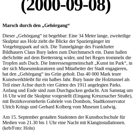
(2000-09-08)
Marsch durch den „Gehörgang“
Dieser „Gehörgang“ ist begehbar: Eine 34 Meter lange, zweiteilige
Skulptur aus Holz zieht die Blicke der Spaziergänger im
Vorgebirgspark auf sich. Die Tunnelgänge des Frankfurter
Bildhauers Claus Bury laden zum Durchmarsch ein. Dann hallen
dieSchritte auf dem Brettersteig wider, und bei Regen trommeln die
Tropfen aufs Dach. Die Interessengemeinschaft „Kunst im Park“, in
der sich Museumskuratoren und Mitarbeiter der Stadt engagieren,
hat den „Gehörgang“ ins Grün geholt. Das 40 000 Mark teure
Kunstwerkbleibt für ein halbes Jahr. Bury baute die Holztunnel als
Teil einer Achse durch vier Gärten des 1911 angelegten Parks.
Anfang und Ende sind zum Durchgucken gedacht. Am Samstag um
16 Uhr wird die Skulptur vorgestellt (Eingang Kreuznacher Straße),
mit Bezirksvorsteherin Gabriele von Dombois, Stadtkonservator
Ulrich Krings und Gerhard Kolberg vom Museum Ludwig.
Am 15. September gestalten Studenten der Kunsthochschule für
Medien von 21.30 bis 1 Uhr eine Nacht mit Klanginstallationen.
(keb/Foto: Holu)