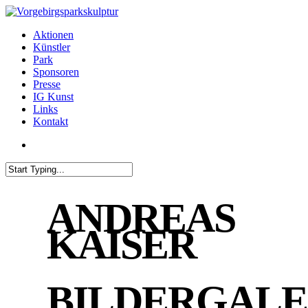
Skip
to
search
Menu
Aktionen
main
Künstler
content
Park
Sponsoren
Presse
IG Kunst
Links
Kontakt
search
Close
Search
ANDREAS
KAISER
BILDERGALE