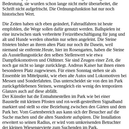
Bedeutung, sie wurden schon lange nicht mehr überarbeitet, die
Schrift nicht aufgefrischt. Die Ordnungsfunktion hat nur noch
historischen Wert.
Die Zeiten haben sich eben geändert, Fahrradfahren ist heute
empfohlen, die Wege sollen dafür genutzt werden. Ballspielen ist
eine inzwischen stark verbreitete Freizeitbeschäftigung für jung und
alt und Hunde werden ohnehin nur selten angeleint. Die Steine
fristeten bisher an ihrem alten Platz nur noch ihr Dasein, weil
niemand sie entfernte.Heute, hier im Rosengarten, haben die Steine
als Ausstellungsstücke den selben Stellenwert wie etwa
Dampflokomotiven und Oldtimer. Sie sind Zeugen einer Zeit, die
noch gar nicht so lange zurückliegt. Andreas Kaiser hat ihnen einen
besonderen Platz zugewiesen. Für einen Sonntag stehen sie als
Ensemble im Mittelpunkt, wie eben alte Autos und Lokomotiven bei
Messen und Sonderfahrten. Das unterscheidet sie von den im Park
zurückgebliebenen Steinen, wenngleich ein wenig des temporären
Glanzes auch auf diese abfällt.
Der Künstler hat die Entnahmestellen im Park wie bei einer
Baustelle mit kleinen Pfosten und rot-weiß-gestreiftem Signalband
markiert und stellt so eine Beziehung zwischen den Gärten und dem
Park her. Vom Gartenbereich aus kann sich der Besucher auf die
Suche machen und die alten Standorte aufspüren. Die Installation
erweitert so seinen Radius, er wird vom umkreisenden Betrachter
der kleinen Wiesengevierte zum Suchenden im Park.