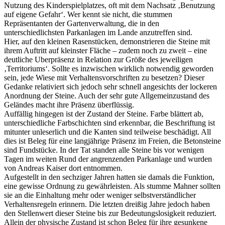
Nutzung des Kinderspielplatzes, oft mit dem Nachsatz ‚Benutzung
auf eigene Gefahr‘. Wer kennt sie nicht, die stummen
Repräsentanten der Gartenverwaltung, die in den
unterschiedlichsten Parkanlagen im Lande anzutreffen sind.
Hier, auf den kleinen Rasenstücken, demonstrieren die Steine mit
ihrem Auftritt auf kleinster Fläche – zudem noch zu zweit – eine
deutliche Uberpräsenz in Relation zur Größe des jeweiligen
‚Territoriums‘. Sollte es inzwischen wirklich notwendig geworden
sein, jede Wiese mit Verhaltensvorschriften zu besetzen? Dieser
Gedanke relativiert sich jedoch sehr schnell angesichts der lockeren
Anordnung der Steine. Auch der sehr gute Allgemeinzustand des
Geländes macht ihre Präsenz überflüssig.
Auffällig hingegen ist der Zustand der Steine. Farbe blättert ab,
unterschiedliche Farbschichten sind erkennbar, die Beschriftung ist
mitunter unleserlich und die Kanten sind teilweise beschädigt. All
dies ist Beleg für eine langjährige Präsenz im Freien, die Betonsteine
sind Fundstücke. In der Tat standen alle Steine bis vor wenigen
Tagen im weiten Rund der angrenzenden Parkanlage und wurden
von Andreas Kaiser dort entnommen.
Aufgestellt in den sechziger Jahren hatten sie damals die Funktion,
eine gewisse Ordnung zu gewährleisten. Als stumme Mahner sollten
sie an die Einhaltung mehr oder weniger selbstverständlicher
Verhaltensregeln erinnern. Die letzten dreißig Jahre jedoch haben
den Stellenwert dieser Steine bis zur Bedeutungslosigkeit reduziert.
Allein der physische Zustand ist schon Beleg für ihre gesunkene