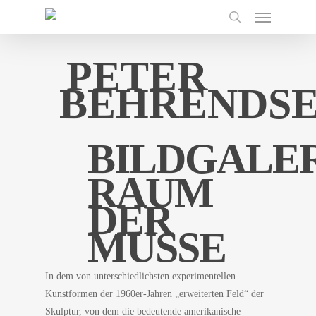
Menu
Skip
to
search
main
PETER
content
BEHRENDS
BILDGALE
RAUM
DER
MUSSE
In dem von unterschiedlichsten experimentellen
Kunstformen der 1960er-Jahren „erweiterten Feld“ der
Skulptur, von dem die bedeutende amerikanische